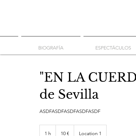
BIOGRAFÍA
ESPECTÁCULOS
"EN LA CUERDA
de Sevilla
ASDFASDFASDFASDFASDF
10
euros
1 h
1
10 €
Location 1